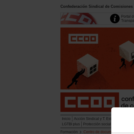
Confederación Sindical de Comisiones
Portal 
Transpa
Inicio
Acción Sindical y T. Estratégicas
Em
LGTBI plus
Protección social
Juventud
Formación
Centro de documentación