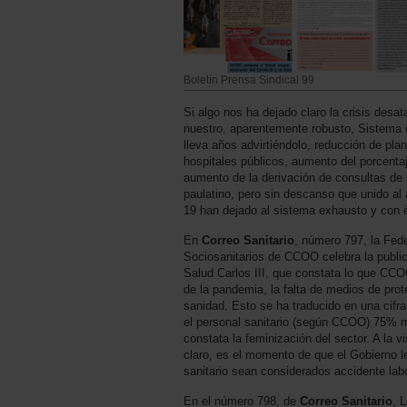
Boletín Prensa Sindical 99
Si algo nos ha dejado claro la crisis desa
nuestro, aparentemente robusto, Sistema 
lleva años advirtiéndolo, reducción de plant
hospitales públicos, aumento del porcentaj
aumento de la derivación de consultas de 
paulatino, pero sin descanso que unido al 
19 han dejado al sistema exhausto y con él
En
Correo Sanitario
, número 797, la Fed
Sociosanitarios de CCOO celebra la publica
Salud Carlos III, que constata lo que CCO
de la pandemia, la falta de medios de prot
sanidad. Esto se ha traducido en una cifr
el personal sanitario (según CCOO) 75% 
constata la feminización del sector. A la v
claro, es el momento de que el Gobierno le
sanitario sean considerados accidente labo
En el número 798, de
Correo Sanitario
, 