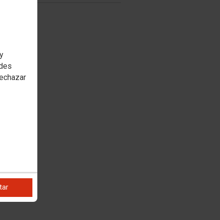
 y
edes
rechazar
tar