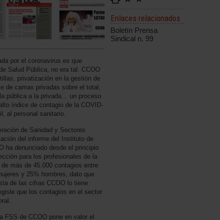
Enlaces relacionados
Boletín Prensa
Sindical n. 99
tada por el coronavirus es que
de Salud Pública, no era tal. CCOO
illas, privatización en la gestión de
e de camas privadas sobre el total,
la pública a la privada… un proceso
alto índice de contagio de la COVID-
, al personal sanitario.
eración de Sanidad y Sectores
ción del informe del Instituto de
O ha denunciado desde el principio
ección para los profesionales de la
a de más de 45.000 contagios entre
mujeres y 25% hombres, dato que
ista de las cifras CCOO lo tiene
gisle que los contagios en el sector
ral.
La FSS de CCOO pone en valor el