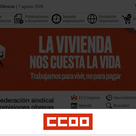
 Obreras
| 7 agosto 2026.
de
Publicaciones
Nuestra
Fundación
D
rencia
y documentos
organización
Organismos
13 Congreso
Aquí estamos
Agenda
Buscador
pleo
Estudios
Formación
Internacional
Migraciones
Institucional y M. Soci