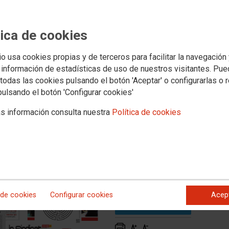
lección mensual de artículos
tica de cookies
io usa cookies propias y de terceros para facilitar la navegación
 información de estadísticas de uso de nuestros visitantes. Pu
eparar las grietas que la pandemia ha dejado al
todas las cookies pulsando el botón 'Aceptar' o configurarlas o 
estar. No nos podemos permitir como sociedad que sectores
pulsando el botón 'Configurar cookies'
a senda de la privatización.
s información consulta nuestra
Política de cookies
 de cookies
Configurar cookies
Acep