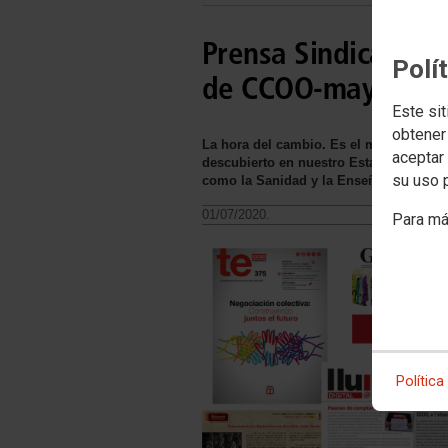
Prensa Sindical, se
Polí
de CCOO-mayo
Este sit
obtener
La hora del cambio. Es el momento de r
aceptar 
descubierto en nuestro Estado de Bien
su uso 
como la Sanidad y la Enseñanza sigan l
01/07/2020.
Para má
Política