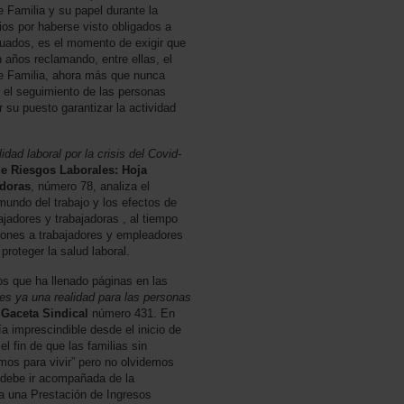
e Familia y su papel durante la
s por haberse visto obligados a
cuados, es el momento de exigir que
 años reclamando, entre ellas, el
de Familia, ahora más que nunca
 el seguimiento de las personas
 su puesto garantizar la actividad
dad laboral por la crisis del Covid-
e Riesgos Laborales: Hoja
adoras
, número 78, analiza el
undo del trabajo y los efectos de
ajadores y trabajadoras , al tiempo
iones a trabajadores y empleadores
proteger la salud laboral.
s que ha llenado páginas en las
es ya una realidad para las personas
e
Gaceta Sindical
número 431. En
a imprescindible desde el inicio de
l fin de que las familias sin
mos para vivir” pero no olvidemos
 debe ir acompañada de la
a una Prestación de Ingresos