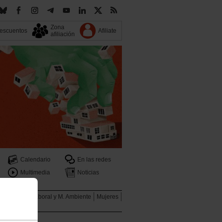
Zona
escuentos
Afiliate
afiliación
Calendario
En las redes
Multimedia
Noticias
ales
Salud Laboral y M. Ambiente
Mujeres