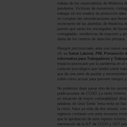
trabajo de los especialistas de Medicina d
pandemia. Víctimas de numerosos contagio
trabajar sin los medios de protección ade
se cumplan las reivindicaciones que llevan
incremento de las plantillas de Medicina 
puesto que serán los encargados de hacer
contagiadas, residencias de mayores y por
diaria de los centros de atención primaria.
Riesgos psicosociales ante una nueva reali
19
, en
Salud Laboral, PRL Prevención d
informativa para Trabajadores y Trabaj
impacto provocado por la pandemia en el m
carácter psicológico que tendrá sobre trab
que da una serie de pautas y recomendac
sobre cómo actuar para prevenir riesgos y 
No podemos dejar pasar otro de los asunto
publicaciones de CCOO:
La renta mínima 
en situación de mayor vulnerabilidad
, dic
palabras de Unai Sordo “esta renta se hací
la crisis, hace ya más de dos meses, con e
ingresos contaran con unos recursos míni
que la aprobación de este ingreso mínimo
tramitación de la ILP de CCOO y UGT par