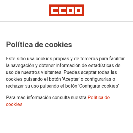
23 DE MARZO: DÍA NACIONAL DE LA CONCILIACIÓN DE LA VIDA
FAMILIAR, PERSONAL Y LABORAL Y LA CORRESPONSABILIDAD
Decálogo de CCOO por la
Política de cookies
conciliación corresponsable
Este sitio usa cookies propias y de terceros para facilitar
la navegación y obtener información de estadísticas de
uso de nuestros visitantes. Puedes aceptar todas las
En el Día Nacional de la Conciliación de la vida personal,
cookies pulsando el botón 'Aceptar' o configurarlas o
familiar y laboral y de la corresponsabilidad en la asunción de
rechazar su uso pulsando el botón 'Configurar cookies'
responsabilidades familiares presentamos diez propuestas
desde CCOO.
Para más información consulta nuestra
Política de
23/03/2021.
cookies