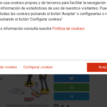
io usa cookies propias y de terceros para facilitar la navegación
 información de estadísticas de uso de nuestros visitantes. Pu
 de medidas y planes de
todas las cookies pulsando el botón 'Aceptar' o configurarlas o 
pulsando el botón 'Configurar cookies'
s información consulta nuestra
Política de cookies
 Igualdad de CCOO ha elaborado una ‘Guía de medidas y
ción de las delegadas y delegados, para facilitar la
,
 de cookies
Configurar cookies
Acep
s
el
Portada Guía y medidas planes