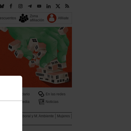
Zona
escuentos
Afiliate
afiliación
Calendario
En las redes
Multimedia
Noticias
ales
Salud Laboral y M. Ambiente
Mujeres