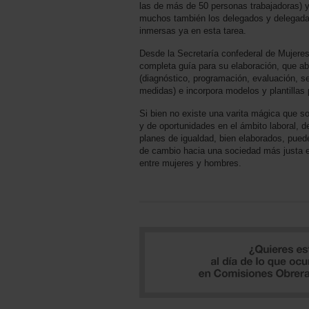
las de más de 50 personas trabajadoras) 
muchos también los delegados y delegad
inmersas ya en esta tarea.
Desde la Secretaría confederal de Mujeres
completa guía para su elaboración, que abo
(diagnóstico, programación, evaluación, se
medidas) e incorpora modelos y plantillas p
Si bien no existe una varita mágica que sol
y de oportunidades en el ámbito laboral
planes de igualdad, bien elaborados, pue
de cambio hacia una sociedad más justa en
entre mujeres y hombres.