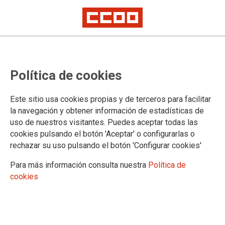
REVISTA "TRABAJADORA", N. 84 (NOVIEMBRE DE 2024)
Por el Mundo/ El Líbano/ Crisis
Política de cookies
económica y humanitaria sin
precedentes, de Farah Abdallah
Este sitio usa cookies propias y de terceros para facilitar
la navegación y obtener información de estadísticas de
uso de nuestros visitantes. Puedes aceptar todas las
Farah Abdallah, del sindicato
FENASOL
, escribe desde
cookies pulsando el botón 'Aceptar' o configurarlas o
Beirut sobre la situación actual en El Líbano.
rechazar su uso pulsando el botón 'Configurar cookies'
18/11/2024.
Para más información consulta nuestra
Política de
cookies