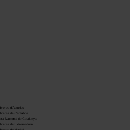
reres d'Asturies
breras de Cantabria
ra Nacional de Catalunya
breras de Extremadura
breras de Madrid