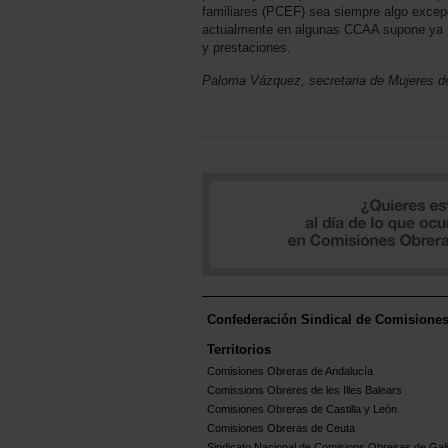
familiares (PCEF) sea siempre algo exce
actualmente en algunas CCAA supone ya m
y prestaciones.
Paloma Vázquez, secretaria de Mujeres d
Confederación Sindical de Comisione
Territorios
Comisiones Obreras de Andalucía
Comissions Obreres de les Illes Balears
Comisiones Obreras de Castilla y León
Comisiones Obreras de Ceuta
Sindicato Nacional de Comisions Obreiras de Gali