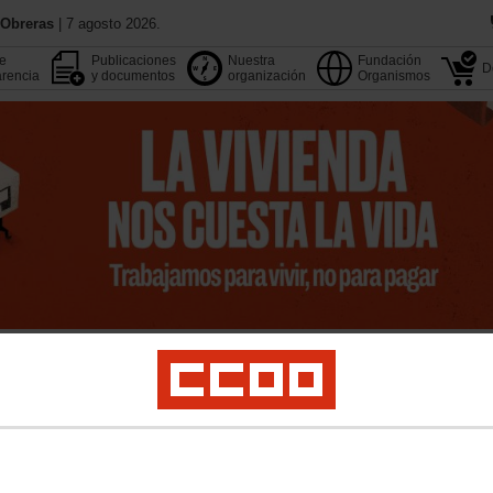
 Obreras
| 7 agosto 2026.
de
Publicaciones
Nuestra
Fundación
D
rencia
y documentos
organización
Organismos
13 Congreso
Aquí estamos
Agenda
Buscador
pleo
Estudios
Formación
Internacional
Migraciones
Institucional y M. Soci