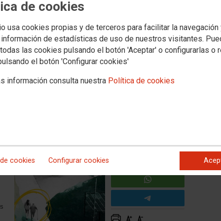
tica de cookies
2025)
io usa cookies propias y de terceros para facilitar la navegación
os / Por la sostenibilidad de
 información de estadísticas de uso de nuestros visitantes. Pu
todas las cookies pulsando el botón 'Aceptar' o configurarlas o 
pulsando el botón 'Configurar cookies'
ras de larga duración a 2030
(Ministerio de Derechos
s información consulta nuestra
Política de cookies
5)
 de cookies
Configurar cookies
Acep
es