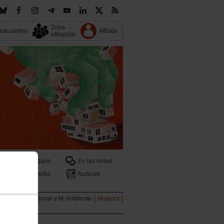
Zona
escuentos
Afiliate
afiliación
Calendario
En las redes
Multimedia
Noticias
ales
Salud Laboral y M. Ambiente
Mujeres