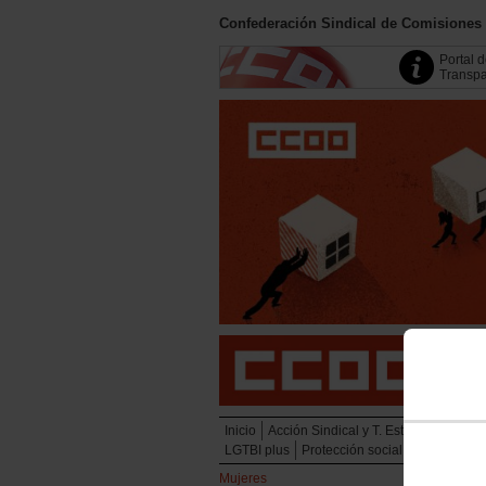
Confederación Sindical de Comisiones
Portal 
Transpa
Inicio
Acción Sindical y T. Estratégicas
Em
LGTBI plus
Protección social
Juventud
Mujeres