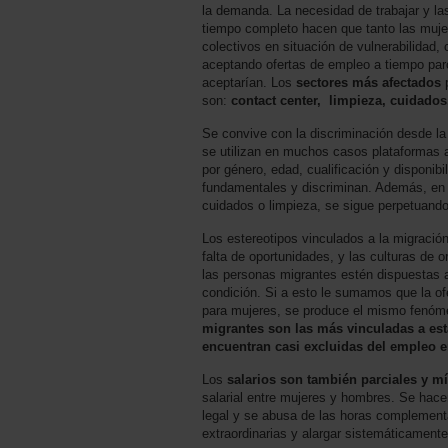
la demanda. La necesidad de trabajar y las
tiempo completo hacen que tanto las muj
colectivos en situación de vulnerabilidad
aceptando ofertas de empleo a tiempo parc
aceptarían. Los
sectores más afectados
p
son:
contact center, limpieza, cuidados
Se convive con la discriminación desde la
se utilizan en muchos casos plataformas a
por género, edad, cualificación y disponibi
fundamentales y discriminan. Además, en
cuidados o limpieza, se sigue perpetuando 
Los estereotipos vinculados a la migración 
falta de oportunidades, y las culturas de o
las personas migrantes estén dispuestas 
condición. Si a esto le sumamos que la o
para mujeres, se produce el mismo fenó
migrantes son las más vinculadas a est
encuentran casi excluidas del empleo e
Los
salarios son también parciales y m
salarial entre mujeres y hombres. Se hace
legal y se abusa de las horas complement
extraordinarias y alargar sistemáticamente