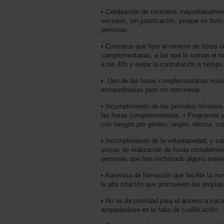
• Celebración de contratos mayoritariamen
sectores, sin justificación, porque se busc
personas.
• Contratos que fijan el mínimo de horas 
complementarias, a las que le suman el top
a las 40h y evitar la contratación a tiemp
• Uso de las horas complementarias volun
extraordinarias pero sin remunerar.
• Incumplimiento de los períodos mínimos 
las horas complementarias. • Programas y
con sesgos por género, origen, idioma, con
• Incumplimiento de la voluntariedad, y s
avisos de realización de horas complemen
personas que han rechazado alguno anterio
• Ausencia de formación que facilite la movi
la alta rotación que promueven las propia
• No se da prioridad para el acceso a vac
amparándose en la falta de cualificación.