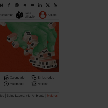
Zona
escuentos
Afiliate
afiliación
Calendario
En las redes
Multimedia
Noticias
ales
Salud Laboral y M. Ambiente
Mujeres