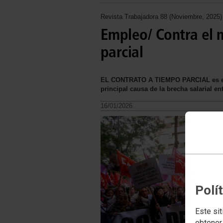
Revista Trabajadora 88 (Noviembre, 2025)
Empleo/ Contra el 
parcial
EL CONTRATO A TIEMPO PARCIAL es en la
principal causa de la brecha salarial 
16/01/2026.
Polí
Este sit
obtener