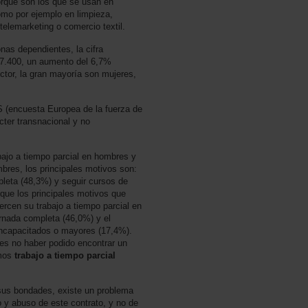
orque son los que se usan en
mo por ejemplo en limpieza,
 telemarketing o comercio textil.
nas dependientes, la cifra
17.400, un aumento del 6,7%
ector, la gran mayoría son mujeres,
 (encuesta Europea de la fuerza de
cter transnacional y no
bajo a tiempo parcial en hombres y
bres, los principales motivos son:
pleta (48,3%) y seguir cursos de
que los principales motivos que
ercen su trabajo a tiempo parcial en
ornada completa (46,0%) y el
incapacitados o mayores (17,4%).
 es no haber podido encontrar un
amos
trabajo a tiempo parcial
 sus bondades, existe un problema
o y abuso de este contrato, y no de