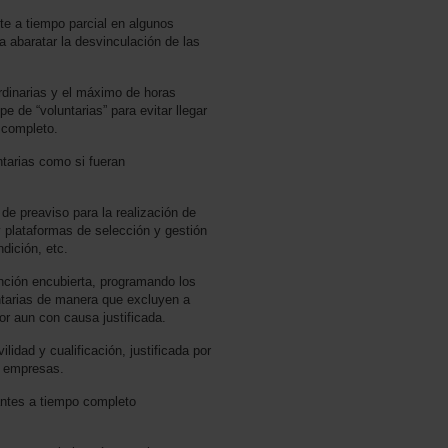
te a tiempo parcial en algunos
a abaratar la desvinculación de las
ordinarias y el máximo de horas
e de “voluntarias” para evitar llegar
o completo.
tarias como si fueran
de preaviso para la realización de
 plataformas de selección y gestión
dición, etc.
anción encubierta, programando los
tarias de manera que excluyen a
r aun con causa justificada.
lidad y cualificación, justificada por
s empresas.
antes a tiempo completo