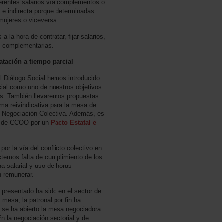
iferentes salarios vía complementos o
 e indirecta porque determinadas
mujeres o viceversa.
 la hora de contratar, fijar salarios,
as complementarias.
tación a tiempo parcial
l Diálogo Social hemos introducido
cial como uno de nuestros objetivos
res. También llevaremos propuestas
rma reivindicativa para la mesa de
a Negociación Colectiva. Además, es
a de CCOO por un
Pacto Estatal e
r la vía del conflicto colectivo en
temos falta de cumplimiento de los
a salarial y uso de horas
n remunerar.
 presentado ha sido en el sector de
 mesa, la patronal por fin ha
 se ha abierto la mesa negociadora
 la negociación sectorial y de