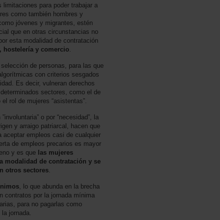
 limitaciones para poder trabajar a
eres como también hombres y
, como jóvenes y migrantes, estén
ial que en otras circunstancias no
or esta modalidad de contratación
, hostelería y comercio
.
 selección de personas, para las que
lgorítmicas con criterios sesgados
lidad. Es decir, vulneran derechos
 determinados sectores, como el de
el rol de mujeres “asistentas”.
”involuntaria” o por “necesidad”, la
rigen y arraigo patriarcal, hacen que
a aceptar empleos casi de cualquier
ferta de empleos precarios es mayor
meno y es que
las mujeres
a modalidad de contratación y se
n otros sectores
.
ínimos
, lo que abunda en la brecha
n contratos por la jornada mínima
arias, para no pagarlas como
 la jornada.