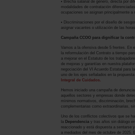
• Brecha salarial de género, directa por d
modalidades de contratación diferenciadas
ocupaciones se asignan principalmente a 
• Discriminaciones por el diseño de sesgos a
asignar vacantes o utilización de las hor
Campaña CCOO para dignificar la contra
Vamos a la ofensiva desde 5 frentes. En e
la reformulación del Contrato a tiempo par
a mejorar en el Estatuto de los trabajado
de mejoras y garantías en nuestra platafo
negociación del VI Acuerdo Estatal para l
uno de los ejes señalados en la propuest
Integral de Cuidados.
Hemos iniciado una campaña de denuncia po
aquellos sectores y empresas donde detec
mínimos normativos, discriminación, brech
complementarias como extraordinarias, si
Uno de los conflictos colectivos que se ha
la
Dependencia
y tras años sin diálogo en
reaccionado y está dispuesta a sentarse y
a mediados del mes de octubre de 2025. En