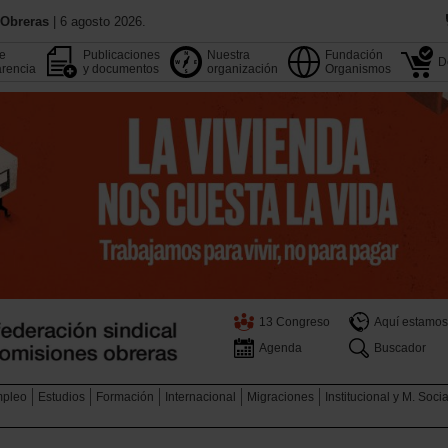
 Obreras
| 6 agosto 2026.
de
Publicaciones
Nuestra
Fundación
D
rencia
y documentos
organización
Organismos
13 Congreso
Aquí estamos
Agenda
Buscador
pleo
Estudios
Formación
Internacional
Migraciones
Institucional y M. Soci