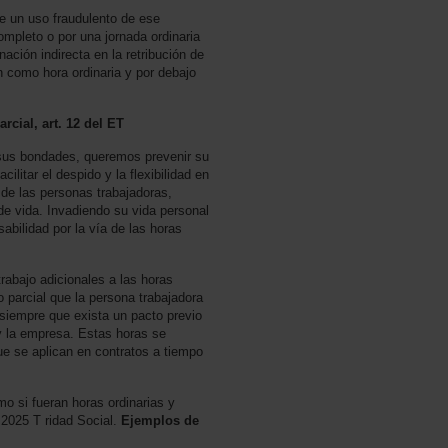
 un uso fraudulento de ese
ompleto o por una jornada ordinaria
ación indirecta en la retribución de
 como hora ordinaria y por debajo
cial, art. 12 del ET
 sus bondades, queremos prevenir su
acilitar el despido y la flexibilidad en
 de las personas trabajadoras,
de vida. Invadiendo su vida personal
sabilidad por la vía de las horas
abajo adicionales a las horas
o parcial que la persona trabajadora
 siempre que exista un pacto previo
 y la empresa. Estas horas se
que se aplican en contratos a tiempo
 si fueran horas ordinarias y
 2025 T ridad Social.
Ejemplos de