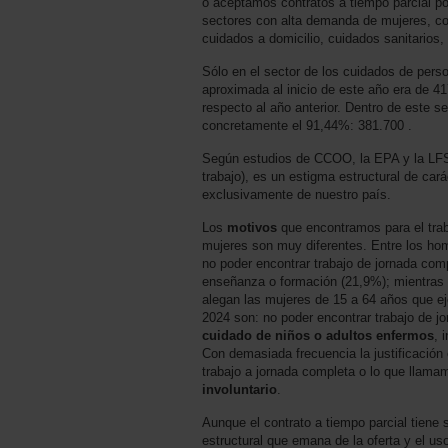
o aceptamos contratos a tiempo parcial p
sectores con alta demanda de mujeres, co
cuidados a domicilio, cuidados sanitarios,
Sólo en el sector de los cuidados de perso
aproximada al inicio de este año era de 4
respecto al año anterior. Dentro de este s
concretamente el 91,44%: 381.700 .
Según estudios de CCOO, la EPA y la LFS
trabajo), es un estigma estructural de cará
exclusivamente de nuestro país.
Los
motivos
que encontramos para el tra
mujeres son muy diferentes. Entre los hom
no poder encontrar trabajo de jornada com
enseñanza o formación (21,9%); mientras 
alegan las mujeres de 15 a 64 años que ej
2024 son: no poder encontrar trabajo de j
cuidado de niños o adultos enfermos
, 
Con demasiada frecuencia la justificación
trabajo a jornada completa o lo que llam
involuntario
.
Aunque el contrato a tiempo parcial tiene
estructural que emana de la oferta y el us