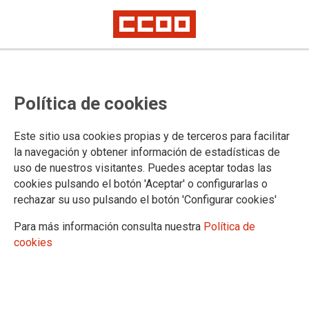
Claves de la Directiva Europea de
Política de cookies
Transparencia Salarial
El plazo de transposición de esta normativa, que refuerza la igualdad
Este sitio usa cookies propias y de terceros para facilitar
retributiva entre hombres y mujeres, se cumple este domingo 7 de junio.
la navegación y obtener información de estadísticas de
uso de nuestros visitantes. Puedes aceptar todas las
05/06/2026.
cookies pulsando el botón 'Aceptar' o configurarlas o
rechazar su uso pulsando el botón 'Configurar cookies'
Para más información consulta nuestra
Política de
cookies