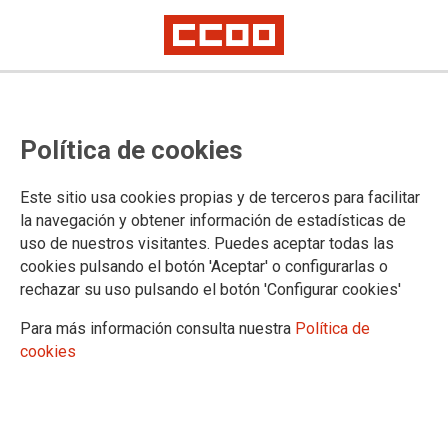
NUESTRA ORGANIZACIÓN
Política de cookies
Confederación
Comisión Ejecutiva
Este sitio usa cookies propias y de terceros para facilitar
Organizaciones sectoriales
la navegación y obtener información de estadísticas de
Organizaciones territoriales
uso de nuestros visitantes. Puedes aceptar todas las
Locales
cookies pulsando el botón 'Aceptar' o configurarlas o
Quiénes somos
rechazar su uso pulsando el botón 'Configurar cookies'
Breve historia
13º Congreso Confederal
Para más información consulta nuestra
Política de
Contacto Servicios Jurídicos
cookies
Contacta
Comisión de Garantías
Introducción
Competencias y composición