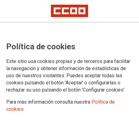
NUESTRA ORGANIZACIÓN
Política de cookies
Confederación
Comisión Ejecutiva
Este sitio usa cookies propias y de terceros para facilitar
Organizaciones sectoriales
la navegación y obtener información de estadísticas de
Organizaciones territoriales
uso de nuestros visitantes. Puedes aceptar todas las
Locales
cookies pulsando el botón 'Aceptar' o configurarlas o
Quiénes somos
rechazar su uso pulsando el botón 'Configurar cookies'
Breve historia
13º Congreso Confederal
Para más información consulta nuestra
Política de
Contacto Servicios Jurídicos
cookies
Contacta
Comisión de Garantías
Introducción
Competencias y composición