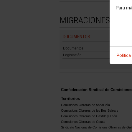
Para má
MIGRACIONES Y AT
DOCUMENTOS
Documentos
Legislación
Política
Confederación Sindical de Comisione
Territorios
Comisiones Obreras de Andalucía
Comissions Obreres de les Illes Balears
Comisiones Obreras de Castilla y León
Comisiones Obreras de Ceuta
Sindicato Nacional de Comisions Obreiras de Gali