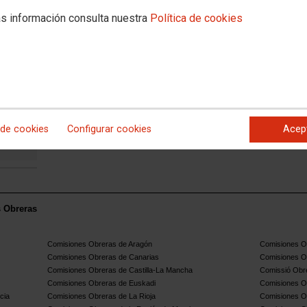
s información consulta nuestra
Política de cookies
ENCIÓN A LAS PERSONAS
 de cookies
Configurar cookies
Acep
s Obreras
Comisiones Obreras de Aragón
Comisiones Ob
Comisiones Obreras de Canarias
Comisiones O
Comisiones Obreras de Castilla-La Mancha
Comissió Obre
Comisiones Obreras de Euskadi
Comisiones O
cia
Comisiones Obreras de La Rioja
Comisiones O