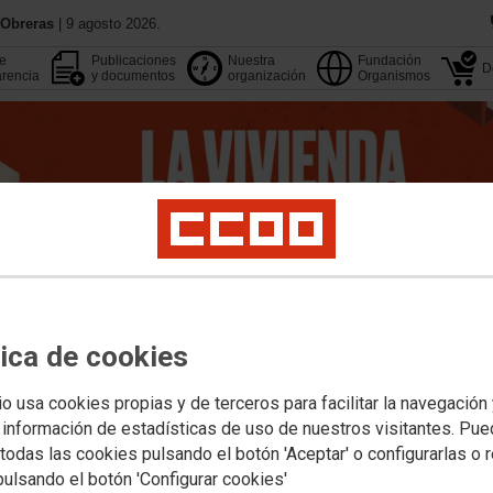
 Obreras
| 9 agosto 2026.
de
Publicaciones
Nuestra
Fundación
D
rencia
y documentos
organización
Organismos
tica de cookies
13 Congreso
Aquí estamos
Agenda
Buscador
io usa cookies propias y de terceros para facilitar la navegación
 información de estadísticas de uso de nuestros visitantes. Pu
pleo
Estudios
Formación
Internacional
Migraciones
Institucional y M. Soci
todas las cookies pulsando el botón 'Aceptar' o configurarlas o 
pulsando el botón 'Configurar cookies'
s de las secretarías
Migraciones