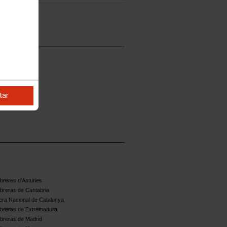
tar
reres d'Asturies
breras de Cantabria
ra Nacional de Catalunya
breras de Extremadura
breras de Madrid