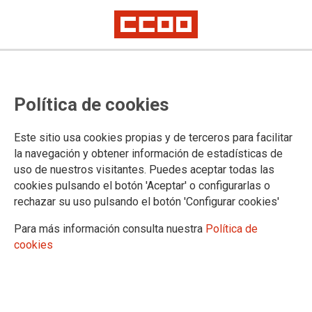
MIGRACIONES Y ATENCIÓN A LAS
Política de cookies
PERSONAS
Este sitio usa cookies propias y de terceros para facilitar
la navegación y obtener información de estadísticas de
DOCUMENTOS
uso de nuestros visitantes. Puedes aceptar todas las
cookies pulsando el botón 'Aceptar' o configurarlas o
Documentos
rechazar su uso pulsando el botón 'Configurar cookies'
Legislación
Para más información consulta nuestra
Política de
cookies
03.12.2025
Autor:
CES
INFORME SOBRE LA REALIDAD MIGRATORIA EN ESPAÑA:
PRIORIDADES PARA LAS POLÍTICAS PÚBLICAS