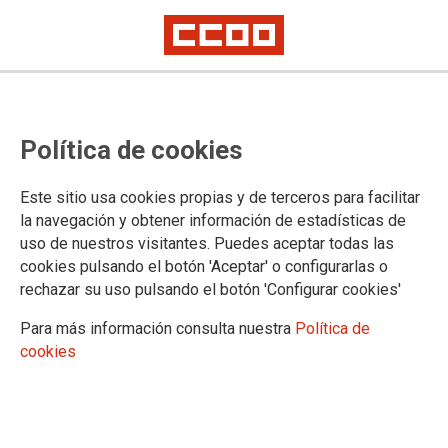
EnREDando luchas, mujeres
Política de cookies
sindicalistas este 8 de marzo en
Bilbao
Este sitio usa cookies propias y de terceros para facilitar
la navegación y obtener información de estadísticas de
uso de nuestros visitantes. Puedes aceptar todas las
Este 8 de marzo, Día Internacional de las Mujeres, la
cookies pulsando el botón 'Aceptar' o configurarlas o
situación sociolaboral de las mujeres sigue siendo
rechazar su uso pulsando el botón 'Configurar cookies'
extremadamente precaria con mayor segregación
ocupacional y desempleo, con una creciente brecha salarial y
Para más información consulta nuestra
Política de
un persistente techo de cristal.
cookies
07/03/2016. Bilbao
TEMAS
Igualdad