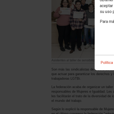
aceptar 
su uso 
Para má
Asistentes al taller de sensibilización sobre 
Política
Son más las sindicalistas de CCOO de In
que actuar para garantizar los derechos y l
trabajadoras LGTBi.
La federación acaba de organizar un taller
responsables de Mujeres e Igualdad. Les 
les facilitarán el trato de la diversidad de
el mundo del trabajo.
Según lo explicó la responsable de Mujer
en el último congreso la federación "adqui