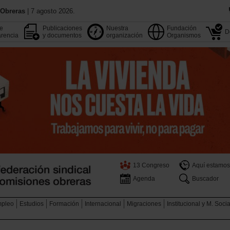
 Obreras
| 7 agosto 2026.
de
Publicaciones
Nuestra
Fundación
D
rencia
y documentos
organización
Organismos
13 Congreso
Aquí estamos
Agenda
Buscador
pleo
Estudios
Formación
Internacional
Migraciones
Institucional y M. Soci