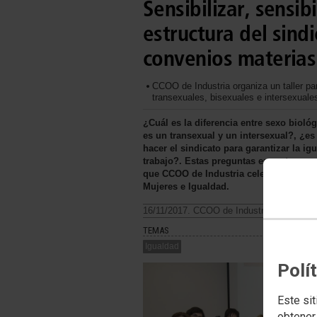
Sensibilizar, sensibi
estructura del sind
convenios materias
CCOO de Industria organiza un taller pa
transexuales, bisexuales e intersexuales
¿Cuál es la diferencia entre sexo biol
es un transexual y un intersexual?, ¿e
hacer el sindicato para garantizar la ig
trabajo?. Estas preguntas encontraron s
que CCOO de Industria celebró el 16 d
Mujeres e Igualdad.
16/11/2017. CCOO de Industria
TEMAS
Igualdad
Polí
Este sit
obtener