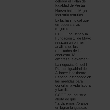
celebra el I Plan de
Igualdad de Vestas
Nuevo boletín Mujer
Industria Asturias
La lucha sindical que
empodera a las
mujeres
CCOO Industria y la
Fundación 1º de Mayo
realizan un primer
análisis de los
resultados de la
encuesta "Mi
empresa, a examen"
La negociación del I
Plan de Igualdad de
Alliance Healthcare
España, estancado en
las medidas para
conciliar la vida laboral
y familiar
CCOO de Industria
alerta de que
"tardaremos 75 años
en lograr la igualdad