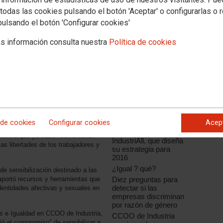
todas las cookies pulsando el botón 'Aceptar' o configurarlas o 
pulsando el botón 'Configurar cookies'
s información consulta nuestra
Política de cookies
Noticias relacionadas
CCOO de Industria
participa en una nueva
reunión del grupo de
LGTBI
 de cookies
Configurar cookies
Acep
trabajo de igualdad de
oportunidades de
dustria que ya saben cómo tienen
IndustriAll, que diseña
as libertades de los trabajadores y
su estrategia para
2016
¿Igual ? qué?
 de sensibilización destinado a las
Diez preguntas para
aportó recursos y herramientas que
detectar si las
 identidades afectivas y sexuales en
empresas discriminan
por razón de género
es e Igualdad en CCOO de Industria,
CCOO de Industria
rió el compromiso" de sensibilizar a