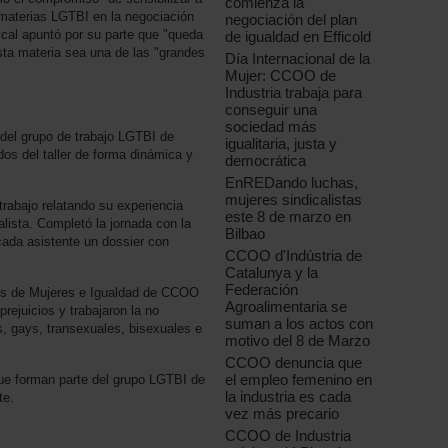
comienza la
r materias LGTBI en la negociación
negociación del plan
ical apuntó por su parte que "queda
de igualdad en Efficold
sta materia sea una de las "grandes
Día Internacional de la
Mujer: CCOO de
Industria trabaja para
conseguir una
sociedad más
 del grupo de trabajo LGTBI de
igualitaria, justa y
os del taller de forma dinámica y
democrática
EnREDando luchas,
mujeres sindicalistas
 trabajo relatando su experiencia
este 8 de marzo en
ista. Completó la jornada con la
Bilbao
cada asistente un dossier con
CCOO d'Indústria de
Catalunya y la
Federación
es de Mujeres e Igualdad de CCOO
Agroalimentaria se
prejuicios y trabajaron la no
suman a los actos con
s, gays, transexuales, bisexuales e
motivo del 8 de Marzo
CCOO denuncia que
el empleo femenino en
que forman parte del grupo LGTBI de
la industria es cada
te.
vez más precario
CCOO de Industria