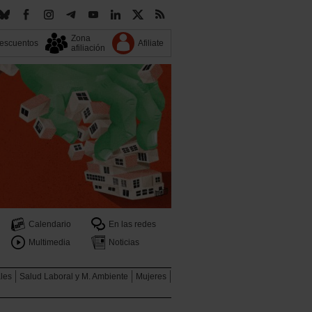
Zona
escuentos
Afiliate
afiliación
Calendario
En las redes
Multimedia
Noticias
ales
Salud Laboral y M. Ambiente
Mujeres