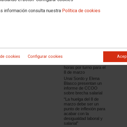
s información consulta nuestra
Política de cookies
Noticias relacionadas
Las mujeres siguen
soportando mayores
niveles de explotación
y precariedad laboral
Unai Sordo: “El 8 de
marzo va a ser un día
histórico”
 de cookies
Configurar cookies
Acep
CCOO y UGT
convocan huelga de 2
horas por turno para el
8 de marzo
Unai Sordo y Elena
Blasco presentan un
informe de CCOO
sobre brecha salarial
“La huelga del 8 de
marzo debe ser un
punto de inflexión para
acabar con la
desigualdad laboral y
salarial”