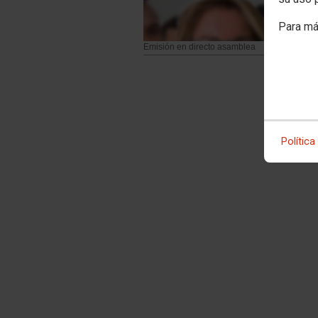
Para má
Emisión en directo asamblea
Política