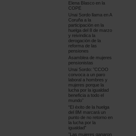
Elena Blasco en la
COPE
Unai Sordo llama en A
Coruña a la
participación en la
huelga del 8 de marzo
y reivindica la
derogación de la
reforma de las
pensiones
Asamblea de mujeres
pensionistas
Unai Sordo: "CCOO
convoca a un paro
laboral a hombres y
mujeres porque la
lucha por la igualdad
beneficia a todo el
mundo"
“El éxito de la huelga
del 8M marcará un
punto de no retorno en
la lucha por la
igualdad”
"Las mujeres ganaron