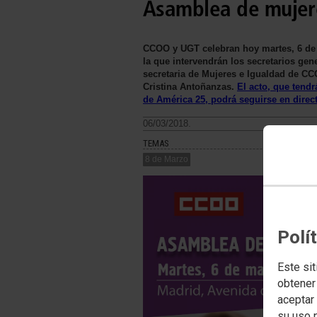
Asamblea de mujere
CCOO y UGT celebran hoy martes, 6 de
la que intervendrán los secretarios ge
secretaria de Mujeres e Igualdad de CCO
Cristina Antoñanzas.
El acto, que tendr
de América 25, podrá seguirse en dire
06/03/2018.
TEMAS
8 de Marzo
Polí
Este sit
obtener
aceptar 
su uso 