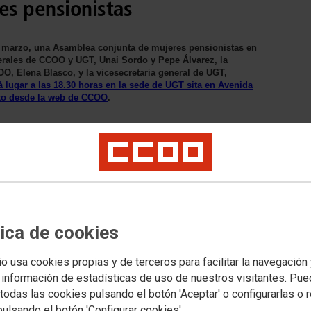
s pensionistas
 marzo, una Asamblea conjunta de mujeres pensionistas en
nerales de CCOO y UGT, Unai Sordo y Pepe Álvarez, la
O, Elena Blasco, y la vicesecretaria general de UGT,
á lugar a las 18.30 horas en la sede de UGT sita en Avenida
cto desde la web de CCOO
.
tica de cookies
io usa cookies propias y de terceros para facilitar la navegación
 información de estadísticas de uso de nuestros visitantes. Pu
todas las cookies pulsando el botón 'Aceptar' o configurarlas o 
pulsando el botón 'Configurar cookies'