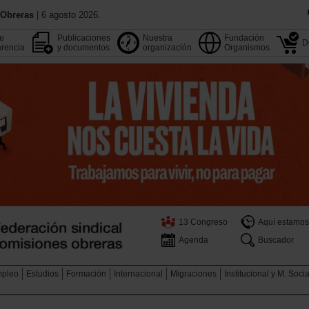
 Obreras
| 6 agosto 2026.
de
Publicaciones
Nuestra
Fundación
D
rencia
y documentos
organización
Organismos
13 Congreso
Aquí estamos
Agenda
Buscador
pleo
Estudios
Formación
Internacional
Migraciones
Institucional y M. Soci