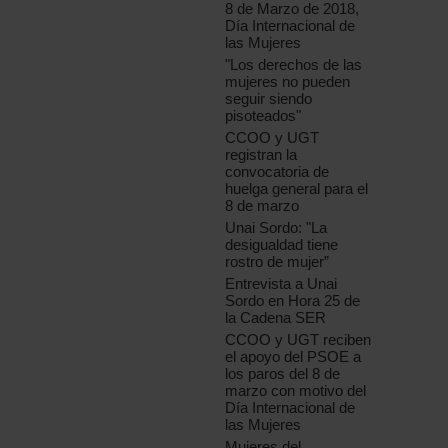
8 de Marzo de 2018,
Día Internacional de
las Mujeres
"Los derechos de las
mujeres no pueden
seguir siendo
pisoteados"
CCOO y UGT
registran la
convocatoria de
huelga general para el
8 de marzo
Unai Sordo: "La
desigualdad tiene
rostro de mujer”
Entrevista a Unai
Sordo en Hora 25 de
la Cadena SER
CCOO y UGT reciben
el apoyo del PSOE a
los paros del 8 de
marzo con motivo del
Día Internacional de
las Mujeres
Mujeres del