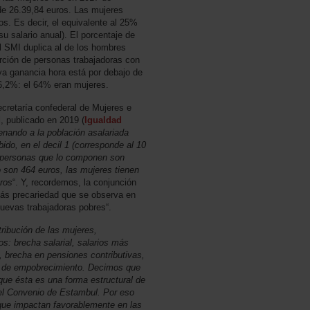
de 26.39,84 euros. Las mujeres
ros. Es decir, el equivalente al 25%
su salario anual). El porcentaje de
l SMI duplica al de los hombres
ción de personas trabajadoras con
ya ganancia hora está por debajo de
16,2%: el 64% eran mujeres.
ecretaría confederal de Mujeres e
, publicado en 2019 (
Igualdad
nando a la población asalariada
ido, en el decil 1 (corresponde al 10
s personas que lo componen son
o son 464 euros, las mujeres tienen
ros
“. Y, recordemos, la conjunción
ás precariedad que se observa en
nuevas trabajadoras pobres“.
ribución de las mujeres,
os: brecha salarial, salarios más
 brecha en pensiones contributivas,
go de empobrecimiento. Decimos que
 que ésta es una forma estructural de
 el Convenio de Estambul. Por eso
ue impactan favorablemente en las