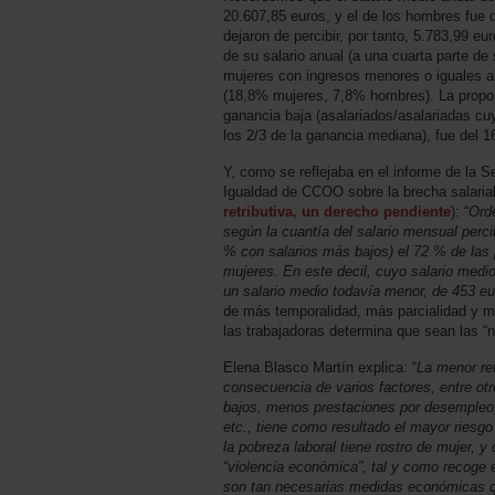
20.607,85 euros, y el de los hombres fue 
dejaron de percibir, por tanto, 5.783,99 eu
de su salario anual (a una cuarta parte de 
mujeres con ingresos menores o iguales a
(18,8% mujeres, 7,8% hombres). La propor
ganancia baja (asalariados/asalariadas cu
los 2/3 de la ganancia mediana), fue del 
Y, como se reflejaba en el informe de la S
Igualdad de CCOO sobre la brecha salarial
retributiva, un derecho pendiente
): “
Orde
según la cuantía del salario mensual percib
% con salarios más bajos) el 72 % de la
mujeres. En este decil, cuyo salario medi
un salario medio todavía menor, de 453 eu
de más temporalidad, más parcialidad y m
las trabajadoras determina que sean las “
Elena Blasco Martín explica: “
La menor ret
consecuencia de varios factores, entre otr
bajos, menos prestaciones por desempleo,
etc., tiene como resultado el mayor ries
la pobreza laboral tiene rostro de mujer, y
“violencia económica”, tal y como recoge
son tan necesarias medidas económicas q