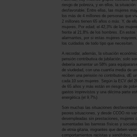
riesgo de pobreza, y en ellos, la situació
desfavorable. Entre ellas, las mujeres ma
los más de 4 millones de personas que viv
2 millones tienen 65 años o más. Y, de el
mujeres. Por edad, el 42,3% de las mujer
frente al 21,8% de los hombres. En estos
alarmantes, por si estas mujeres mayores
los cuidados de todo tipo que necesitan.
A recordar, además, la situación económic
pensión contributiva de jubilación, solo s
debería aumentar un 58% para equipararse
de viudedad, con una cuantía media de un
reciben una pensión no contributiva, dE u
cada 10 son mujeres. Según la ECV del 20
de 65 años y más están en riesgo de pobr
gastos imprevistos y una décima parte es
energética (el 9,7%).
Son muchas las situaciones desfavorables
peores situaciones, y desde CCOO no vam
desempleadas sin prestaciones, mujeres c
aumentadas las barreras físicas y sociale
de etnia gitana, migrantes que deben vence
comportamientos racistas y xenófobos, mu