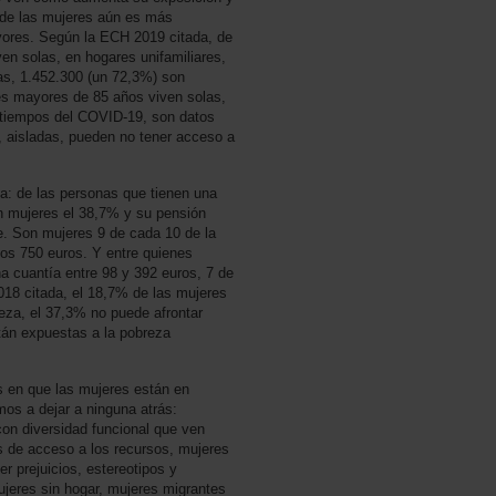
n de las mujeres aún es más
yores. Según la ECH 2019 citada, de
en solas, en hogares unifamiliares,
las, 1.452.300 (un 72,3%) son
es mayores de 85 años viven solas,
 tiempos del COVID-19, son datos
, aisladas, pueden no tener acceso a
a: de las personas que tienen una
on mujeres el 38,7% y su pensión
. Son mujeres 9 de cada 10 de la
os 750 euros. Y entre quienes
na cuantía entre 98 y 392 euros, 7 de
18 citada, el 18,7% de las mujeres
eza, el 37,3% no puede afrontar
tán expuestas a la pobreza
 en que las mujeres están en
os a dejar a ninguna atrás:
on diversidad funcional que ven
s de acceso a los recursos, mujeres
r prejuicios, estereotipos y
jeres sin hogar, mujeres migrantes