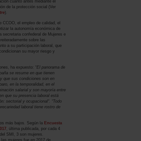
ración cuanto antes mediante el
ón de la protección social (Ver
tre
).
 CCOO, el empleo de calidad, el
rantizar la autonomía económica de
a secretaria confederal de Mujeres e
reiteradamente sobre las
nto a su participación laboral, que
condicionan su mayor riesgo y
nes, ha expuesto: “
El panorama de
spaña se resume en que tienen
y que sus condiciones son en
aro, en la temporalidad, en el
minación salarial y son mayoría entre
en que su presencia laboral está
n: sectorial y ocupacional“. “Todo
precariedad laboral tiene rostro de
rios más bajos. Según la
Encuesta
2017
, última publicada, por cada 4
del SMI, 3 son mujeres.
 las mujeres fue en 2017 de