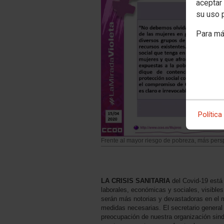
aceptar 
su uso 
Para má
Política
Frente al mayor riesgo de pobreza, más pers
LA CRISIS SANITARIA
del Covid-19 está
laborales, económicas y sociales, visibles
serán más notorias y devastadoras en el m
medidas necesarias. El secretario genera
preocupación de nuestra organización sind