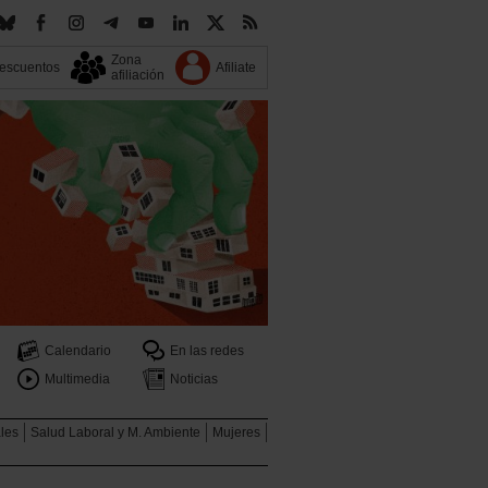
Zona
escuentos
Afiliate
afiliación
Calendario
En las redes
Multimedia
Noticias
ales
Salud Laboral y M. Ambiente
Mujeres