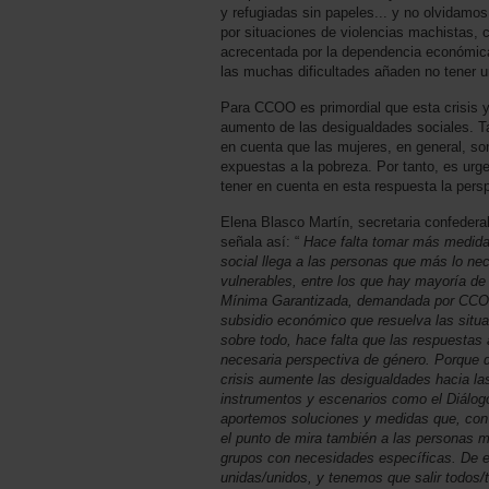
y refugiadas sin papeles... y no olvidamo
por situaciones de violencias machistas, 
acrecentada por la dependencia económica
las muchas dificultades añaden no tener 
Para CCOO es primordial que esta crisis 
aumento de las desigualdades sociales. T
en cuenta que las mujeres, en general, s
expuestas a la pobreza. Por tanto, es urge
tener en cuenta en esta respuesta la pers
Elena Blasco Martín, secretaria confeder
señala así: “
Hace falta tomar más medidas
social llega a las personas que más lo ne
vulnerables, entre los que hay mayoría de 
Mínima Garantizada, demandada por CCOO
subsidio económico que resuelva las situa
sobre todo, hace falta que las respuestas 
necesaria perspectiva de género. Porque
crisis aumente las desigualdades hacia la
instrumentos y escenarios como el Diálogo
aportemos soluciones y medidas que, con 
el punto de mira también a las personas m
grupos con necesidades específicas. De es
unidas/unidos, y tenemos que salir todos/