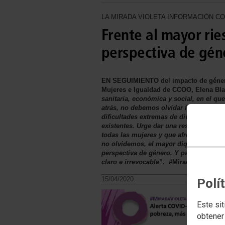
LA MIRADA VIOLETA INFORMACIÓN 
Frente al mayor ri
perspectiva de gén
EN SEGUIMIENTO
del impacto de género
Mujeres e Igualdad de CCOO, Elena Blas
sanitaria, económica y social, en el q
atrás, no debemos olvidar las mayores 
dificultades extremas de diversos grup
existentes. Urge dar una respuesta eco
todas las mujeres y que afronte con me
no olvidemos, el mayor dique de conten
perspectiva de género. Y para ese fin 
claro e irrevocable
”.
#MiradaVioletaCo
15/04/2020.
Polí
Este sit
obtener