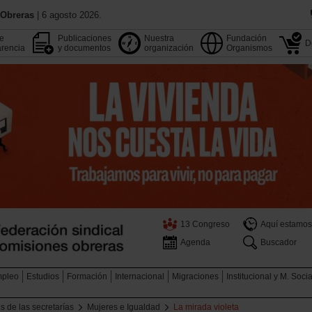
 Obreras
| 6 agosto 2026.
de
Publicaciones
Nuestra
Fundación
D
rencia
y documentos
organización
Organismos
13 Congreso
Aquí estamos
Agenda
Buscador
pleo
Estudios
Formación
Internacional
Migraciones
Institucional y M. Soci
s de las secretarías
Mujeres e Igualdad
La mirada violeta