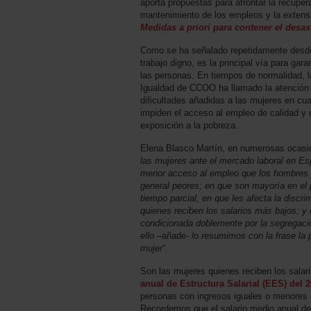
aporta propuestas para afrontar la recupe
mantenimiento de los empleos y la extensi
Medidas a priori para contener el desas
Como se ha señalado repetidamente desde
trabajo digno, es la principal vía para ga
las personas. En tiempos de normalidad, l
Igualdad de CCOO ha llamado la atención 
dificultades añadidas a las mujeres en cua
impiden el acceso al empleo de calidad y 
exposición a la pobreza.
Elena Blasco Martín, en numerosas ocasio
las mujeres ante el mercado laboral en E
menor acceso al empleo que los hombres 
general peores; en que son mayoría en el p
tiempo parcial, en que les afecta la discri
quienes reciben los salarios más bajos; y 
condicionada doblemente por la segregació
ello –
añade
- lo resumimos con la frase la 
mujer
“.
Son las mujeres quienes reciben los sala
anual de Estructura Salarial (EES) del 
personas con ingresos iguales o menores 
Recordemos que el salario medio anual de