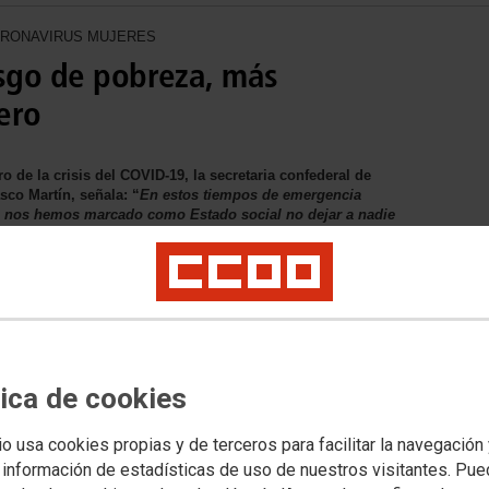
CORONAVIRUS MUJERES
esgo de pobreza, más
ero
 de la crisis del COVID-19, la secretaria confederal de
co Martín, señala: “
En estos tiempos de emergencia
ue nos hemos marcado como Estado social no dejar a nadie
dificultades económicas de las mujeres en general y las
os de mujeres, que se ven sin acceso a los recursos
nómica y social que tenga en cuenta y aporte soluciones a
didas específicas a las más expuestas a la pobreza. Porque,
ción de la pobreza es extender la protección social con
el compromiso de CCOO, en el marco del Diálogo Social, es
vid19
tica de cookies
io usa cookies propias y de terceros para facilitar la navegación
 información de estadísticas de uso de nuestros visitantes. Pu