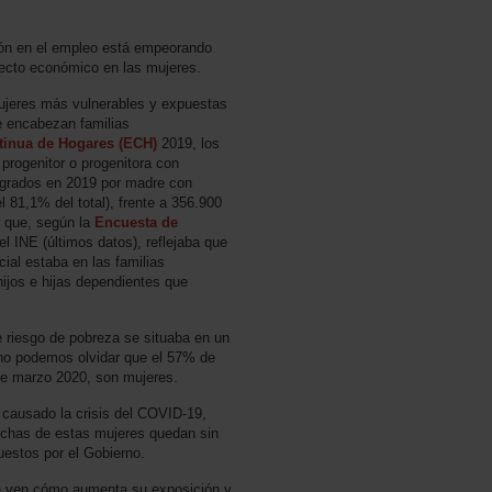
ión en el empleo está empeorando
fecto económico en las mujeres.
ujeres más vulnerables y expuestas
e encabezan familias
tinua de Hogares (ECH)
2019, los
progenitor o progenitora con
tegrados en 2019 por madre con
l 81,1% del total), frente a 356.900
r que, según la
Encuesta de
el INE (últimos datos), reflejaba que
ial estaba en las familias
ijos e hijas dependientes que
e riesgo de pobreza se situaba en un
no podemos olvidar que el 57% de
e marzo 2020, son mujeres.
 causado la crisis del COVID-19,
uchas de estas mujeres quedan sin
estos por el Gobierno.
 ven cómo aumenta su exposición y