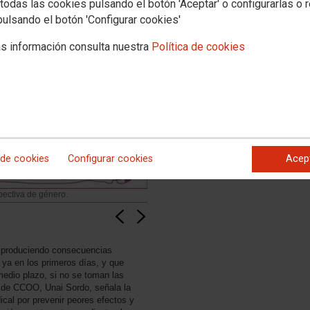
todas las cookies pulsando el botón 'Aceptar' o configurarlas o 
pulsando el botón 'Configurar cookies'
s información consulta nuestra
Política de cookies
 de cookies
Configurar cookies
Acep
pectiva de género.
 produciendo consecuencias
 ya en los primeros días, y que
edio plazo, si no se toman las
l de CCOO, Unai Sordo, señala la
ical por prevenir peores efectos y