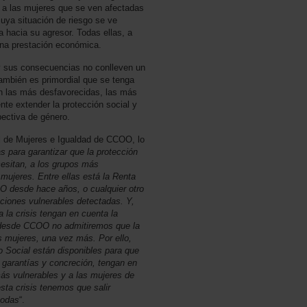
s a las mujeres que se ven afectadas
cuya situación de riesgo se ve
 hacia su agresor. Todas ellas, a
una prestación económica.
y sus consecuencias no conlleven un
ambién es primordial que se tenga
on las más desfavorecidas, las más
nte extender la protección social y
pectiva de género.
al de Mujeres e Igualdad de CCOO, lo
 para garantizar que la protección
cesitan, a los grupos más
mujeres. Entre ellas está la Renta
 desde hace años, o cualquier otro
ciones vulnerables detectadas. Y,
a la crisis tengan en cuenta la
 desde CCOO no admitiremos que la
s mujeres, una vez más. Por ello,
 Social están disponibles para que
garantías y concreción, tengan en
ás vulnerables y a las mujeres de
ta crisis tenemos que salir
todas
“.