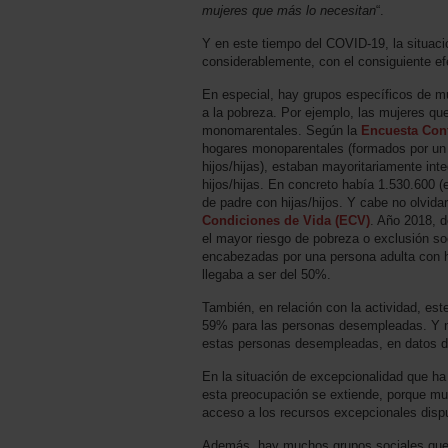
mujeres que más lo necesitan
“.
Y en este tiempo del COVID-19, la situac
considerablemente, con el consiguiente e
En especial, hay grupos específicos de m
a la pobreza. Por ejemplo, las mujeres qu
monomarentales. Según la
Encuesta Con
hogares monoparentales (formados por un 
hijos/hijas), estaban mayoritariamente in
hijos/hijas. En concreto había 1.530.600 (e
de padre con hijas/hijos. Y cabe no olvida
Condiciones de Vida (ECV)
. Año 2018, d
el mayor riesgo de pobreza o exclusión soc
encabezadas por una persona adulta con h
llegaba a ser del 50%.
También, en relación con la actividad, est
59% para las personas desempleadas. Y 
estas personas desempleadas, en datos d
En la situación de excepcionalidad que ha
esta preocupación se extiende, porque m
acceso a los recursos excepcionales dispu
Además, hay muchos grupos sociales que