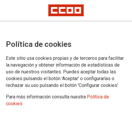
Transformación e innovación para
Política de cookies
enchufarse al futuro
Este sitio usa cookies propias y de terceros para facilitar
El objetivo principal del estudio es hacer una diagnosis del
la navegación y obtener información de estadísticas de
modelo actual en el que se basa el sistema productivo de la
uso de nuestros visitantes. Puedes aceptar todas las
industria del automóvil y de hacía dónde se dirige, así como
cookies pulsando el botón 'Aceptar' o configurarlas o
estudiar la magnitud de los cambios que ya se están
rechazar su uso pulsando el botón 'Configurar cookies'
produciendo y evaluar las repercusiones que repercutirán en
España en forma de amenazas y oportunidades.
Para más información consulta nuestra
Política de
cookies
26/02/2021.