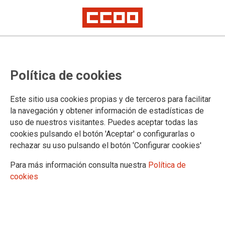
Mac Puar S. A. Ascensores ya tiene
Política de cookies
firmado un Plan de Igualdad que
pretende eliminar las
Este sitio usa cookies propias y de terceros para facilitar
desigualdades existentes en la
la navegación y obtener información de estadísticas de
uso de nuestros visitantes. Puedes aceptar todas las
empresa
cookies pulsando el botón 'Aceptar' o configurarlas o
rechazar su uso pulsando el botón 'Configurar cookies'
El acuerdo afecta a 600 personas trabajadoras y permitirá la
incorporación de más mujeres en una empresa donde destaca una
Para más información consulta nuestra
Política de
plantilla altamente masculinizada (el 81% son hombres)
cookies
El pasado día 7 de octubre se firmó el Plan de Igualdad de
Mac Puar, S. A. Ascensores, empresa de ámbito estatal con
centro principal en Sevilla, con centros productivos en
Zaragoza y comerciales en Valencia, Barcelona y Madrid,