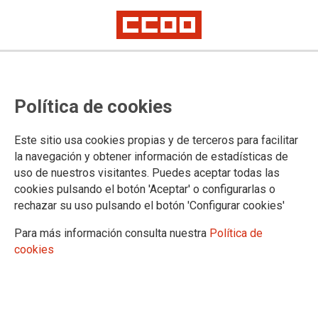
Crece el empleo industrial
Política de cookies
femenino, efecto de los planes de
igualdad
Este sitio usa cookies propias y de terceros para facilitar
la navegación y obtener información de estadísticas de
uso de nuestros visitantes. Puedes aceptar todas las
Los resultados de la EPA del tercer trimestre de 2022,
cookies pulsando el botón 'Aceptar' o configurarlas o
publicada ayer, revela un crecimiento del empleo industrial
rechazar su uso pulsando el botón 'Configurar cookies'
3% respecto al mismo trimestre de 2021, al incorporarse
87.100 personas a las empresas sectoriales, lo que hace que
Para más información consulta nuestra
Política de
la población ocupada en el sector alcance las 2.809.800
cookies
personas (casi iguala la cifra del mismo trimestre de 2019,
que fue de 2.815.800).
28/10/2022.
TEMAS