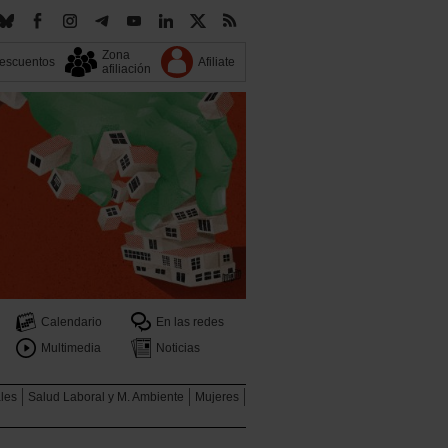
Zona
escuentos
Afiliate
afiliación
Calendario
En las redes
Multimedia
Noticias
ales
Salud Laboral y M. Ambiente
Mujeres