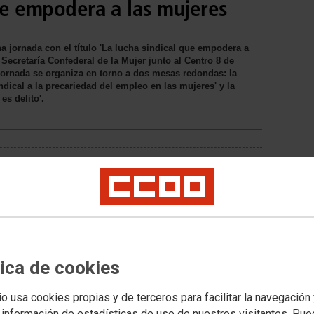
que empodera a las mujeres
a jornada con el título 'La lucha sindical que empodera a
 Secretaría Confederal de la Mujer junto al Centro 8 de
jornada se organiza en torno a dos mesas redondas: la
indical a la precariedad del empleo en las mujeres' y la
s delito'.
a
n
tica de cookies
io usa cookies propias y de terceros para facilitar la navegación
 información de estadísticas de uso de nuestros visitantes. Pu