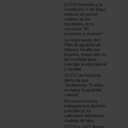
CCOO Industria y la
Fundación 1º de Mayo
realizan un primer
análisis de los
resultados de la
encuesta "Mi
empresa, a examen"
La negociación del I
Plan de Igualdad de
Alliance Healthcare
España, estancado en
las medidas para
conciliar la vida laboral
y familiar
CCOO de Industria
alerta de que
"tardaremos 75 años
en lograr la igualdad
salarial"
Reconocen a una
trabajadora el derecho
a modificar su
calendario laboral por
ciudado de hijos
CCOO y UGT firman