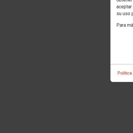
aceptar 
su uso 
Para má
Política