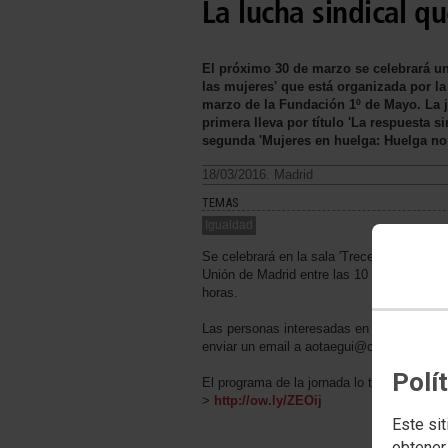
La lucha sindical 
El próximo 30 de marzo se celebrará un
las mujeres' que está organizada por la
marzo de la Fundación 1º de Mayo. La 
primera lleva por título 'La respuesta s
segunda 'Mujeres en huelga: Huelga no e
18/03/2016. Madrid
TEMAS
Igualdad
Se celebrará en la sala 'Trece Rosas' de l
Unión de Madrid entre las 10 y las 14
horas.
Las personas interesadas en asistir puede
enviar un email a aotaegui@ccoo.es
Polí
El programa de la jornada lo tienes aquí --
>
http://ow.ly/ZEOij
Este sit
obtener