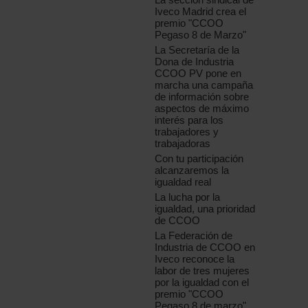
Iveco Madrid crea el
premio "CCOO
Pegaso 8 de Marzo"
La Secretaría de la
Dona de Industria
CCOO PV pone en
marcha una campaña
de información sobre
aspectos de máximo
interés para los
trabajadores y
trabajadoras
Con tu participación
alcanzaremos la
igualdad real
La lucha por la
igualdad, una prioridad
de CCOO
La Federación de
Industria de CCOO en
Iveco reconoce la
labor de tres mujeres
por la igualdad con el
premio "CCOO
Pegaso 8 de marzo"