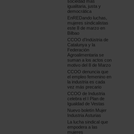
sociedad más
igualitaria, justa y
democrática
EnREDando luchas,
mujeres sindicalistas
este 8 de marzo en
Bilbao
CCOO d'Indústria de
Catalunya y la
Federación
Agroalimentaria se
suman a los actos con
motivo del 8 de Marzo
CCOO denuncia que
el empleo femenino en
la industria es cada
vez más precario
CCOO de Industria
celebra el I Plan de
Igualdad de Vestas
Nuevo boletín Mujer
Industria Asturias
La lucha sindical que
empodera a las
mujeres