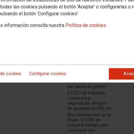
todas las cookies pulsando el botón 'Aceptar' o configurarlas o 
pulsando el botón 'Configurar cookies'
Noticias relacionadas
Cartel Jornada Mujer 30 marzo
CCOO de Industria
s información consulta nuestra
Política de cookies
participa en una nueva
reunión del grupo de
trabajo de igualdad de
oportunidades de
IndustriAll, que diseña
su estrategia para
2016
¿Igual ? qué?
Diez preguntas para
 de cookies
Configurar cookies
Acep
detectar si las
empresas discriminan
por razón de género
CCOO de Industria
comienza la
negociación del plan
de igualdad en Efficold
Día Internacional de la
Mujer: CCOO de
Industria trabaja para
conseguir una