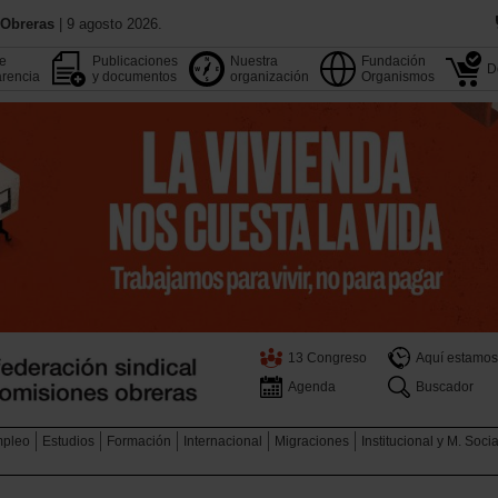
 Obreras
| 9 agosto 2026.
de
Publicaciones
Nuestra
Fundación
D
rencia
y documentos
organización
Organismos
13 Congreso
Aquí estamos
Agenda
Buscador
pleo
Estudios
Formación
Internacional
Migraciones
Institucional y M. Soci