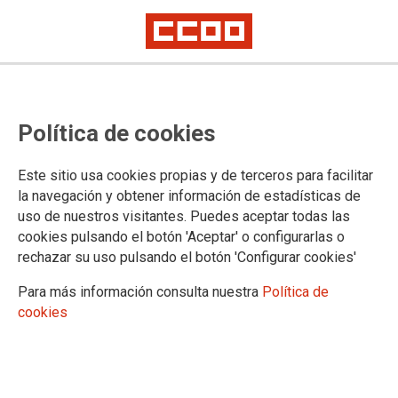
CCOO de Industria, contra la
Política de cookies
violencia machista
Llama a su afiliación a que participe en los actos que el 25 de noviembre
Este sitio usa cookies propias y de terceros para facilitar
se van a celebrar en las distintas ciudades o centros de trabajo
la navegación y obtener información de estadísticas de
Para combatir esta lacra, se ha editado un folleto informativo que se
uso de nuestros visitantes. Puedes aceptar todas las
distribuirá por todas las empresas
cookies pulsando el botón 'Aceptar' o configurarlas o
Ante un nuevo Día Internacional de la Eliminación de la
rechazar su uso pulsando el botón 'Configurar cookies'
Violencia contra la Mujer, CCOO de Industria vuelve a
manifestar su rechazo a la insoportable violencia que se
Para más información consulta nuestra
Política de
ejerce contra las mujeres, así como su compromiso con la
cookies
erradicación de estas agresiones dentro y fuera de la
empresa.
25/11/2014. Madrid