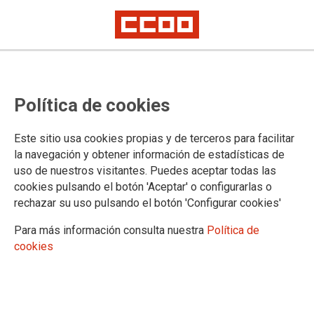
Vientres de alquiler, deseos y
Política de cookies
derechos
Artículo de opinión de Jaime Cedrún, secretario general de CCOO de
Este sitio usa cookies propias y de terceros para facilitar
Madrid
la navegación y obtener información de estadísticas de
uso de nuestros visitantes. Puedes aceptar todas las
17/07/2017.
cookies pulsando el botón 'Aceptar' o configurarlas o
rechazar su uso pulsando el botón 'Configurar cookies'
TEMAS
Igualdad
Para más información consulta nuestra
Política de
cookies