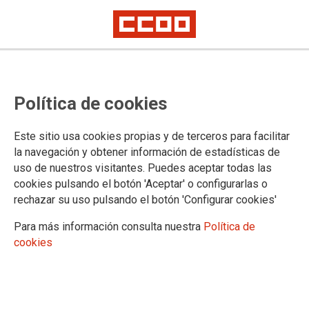
SE ACERCA UN NUEVO 8 DE MARZO...
#8MSiempre: La "Revolución
Política de cookies
Violeta"
Este sitio usa cookies propias y de terceros para facilitar
la navegación y obtener información de estadísticas de
PERO HAY
un día 8 especial, un día en que tomamos las
uso de nuestros visitantes. Puedes aceptar todas las
calles, alzamos la voz, convertimos la rabia acumulada en
cookies pulsando el botón 'Aceptar' o configurarlas o
grito de reivindicación y nuestro dolor en energía para hacer
rechazar su uso pulsando el botón 'Configurar cookies'
temblar el asfalto bajo nuestros pies como una sola fuerza.
Para más información consulta nuestra
Política de
05/03/2019.
cookies
MUJERES
que cada día deciden
sobre el futuro de nuestro país, de
nuestra salud, de nuestro entorno y
de nuestro tiempo de ocio,