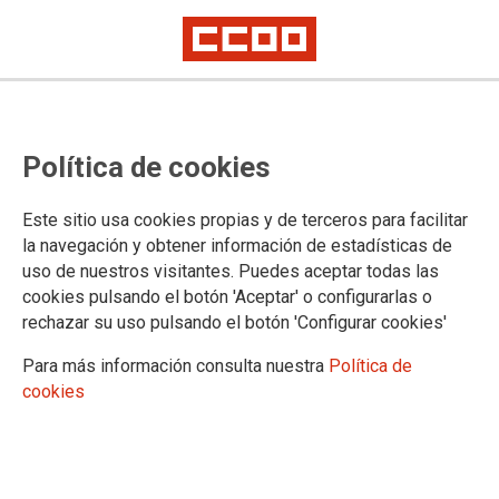
CCOO de Industria firma el primer
Política de cookies
plan de igualdad del Grupo
Gransolar
Este sitio usa cookies propias y de terceros para facilitar
la navegación y obtener información de estadísticas de
Incluye una treintena de medidas para fomentar la igualdad efectiva en
uso de nuestros visitantes. Puedes aceptar todas las
sus once empresas
La firma está especializada en energía solar fotovoltaica y en sistemas
cookies pulsando el botón 'Aceptar' o configurarlas o
de almacenamiento de baterías
rechazar su uso pulsando el botón 'Configurar cookies'
CCOO firmó ayer, junto con UGT y la empresa, el primer plan
Para más información consulta nuestra
Política de
de igualdad del Grupo Gransolar que contiene 34 medidas
cookies
para la consecución efectiva de la igualdad en sus plantillas.
Gransolar es un grupo fundado en 2005 que engloba a once
empresas con sedes en Madrid, Almería, Valencia y Zaragoza
y en el que trabajan más de 800 personas. 225 son mujeres.