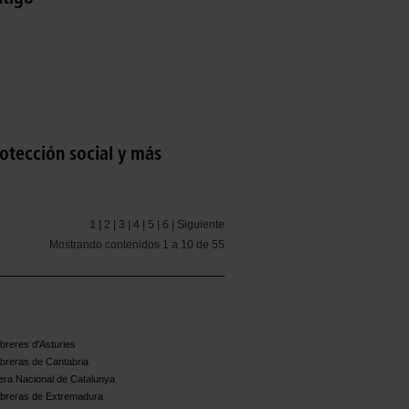
otección social y más
1 |
2 |
3 |
4 |
5 |
6 |
Siguiente
Mostrando contenidos 1 a 10 de 55
reres d'Asturies
breras de Cantabria
ra Nacional de Catalunya
breras de Extremadura