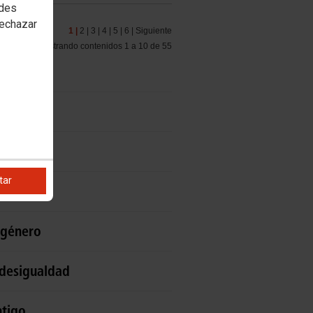
edes
rechazar
1 |
2 |
3 |
4 |
5 |
6 |
Siguiente
Mostrando contenidos 1 a 10 de 55
doras
al
tar
 género
 desigualdad
ntigo