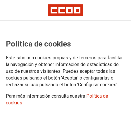
Artículo de Opinión de Pedro J. Linares, secretario confederal de Salud
Laboral de CCOO
Un 28 de Abril atípico
Política de cookies
Este sitio usa cookies propias y de terceros para facilitar
Nos acercamos al 28 de abril de 2019, que, por si alguien no
la navegación y obtener información de estadísticas de
lo recuerda en este contexto de campaña y de mensajes
uso de nuestros visitantes. Puedes aceptar todas las
electorales, también es el Día Internacional de la Seguridad y
cookies pulsando el botón 'Aceptar' o configurarlas o
Salud en el Trabajo, fecha que habitualmente sirve para
rechazar su uso pulsando el botón 'Configurar cookies'
recordarnos que el mundo del trabajo produce víctimas, para
homenajear y recordar a las propias víctimas y para hacer
Para más información consulta nuestra
Política de
balance de las políticas preventivas con la esperanza,
cookies
siempre, de corregir errores y reivindicar cambios que
construyan un mundo del trabajo más seguro.
24/04/2019.