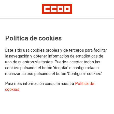
Resolución de la Comisión Ejecutiva Confederal
CCOO valora positivamente la
Política de cookies
aprobación del fondo de
recuperación europeo
Este sitio usa cookies propias y de terceros para facilitar
la navegación y obtener información de estadísticas de
uso de nuestros visitantes. Puedes aceptar todas las
Las transferencias y créditos europeos deben impulsar las
cookies pulsando el botón 'Aceptar' o configurarlas o
reformas que necesita España, entre otras la modernización
rechazar su uso pulsando el botón 'Configurar cookies'
de nuestro modelo laboral y la reversión de la reforma laboral.
Para más información consulta nuestra
Política de
21/07/2020.
cookies