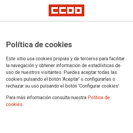
Mostrar: |
10
|
25
|
50
|
100
1 |
2 |
3 |
4 |
5 |
6 |
Siguiente
Mostrando contenidos 1 a 10 de 58
Política de cookies
30/04/2021. Las mujeres de CCOO decimos que
#AhoraTocaCumplir con las trabajadoras
Este sitio usa cookies propias y de terceros para facilitar
la navegación y obtener información de estadísticas de
uso de nuestros visitantes. Puedes aceptar todas las
22/04/2021. Cuidar a quien cuida, reclamación
cookies pulsando el botón 'Aceptar' o configurarlas o
sindical prioritaria
rechazar su uso pulsando el botón 'Configurar cookies'
Para más información consulta nuestra
Política de
12/03/2021. Trabajadoras en tiempos del COVID-19:
cookies
Más desigualdad, el avance de la otra pandemia, de
Rosa Mantecón Agudo
12/02/2021. Trabajadoras en tiempos del COVID-19: