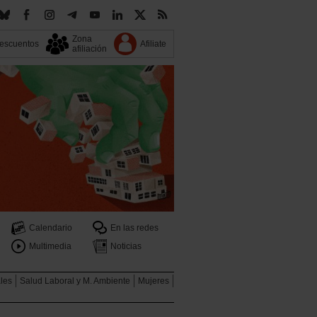
Zona
escuentos
Afiliate
afiliación
Calendario
En las redes
Multimedia
Noticias
ales
Salud Laboral y M. Ambiente
Mujeres