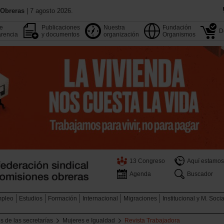
 Obreras
| 7 agosto 2026.
de
Publicaciones
Nuestra
Fundación
D
rencia
y documentos
organización
Organismos
13 Congreso
Aquí estamos
Agenda
Buscador
pleo
Estudios
Formación
Internacional
Migraciones
Institucional y M. Soci
s de las secretarías
Mujeres e Igualdad
Revista Trabajadora