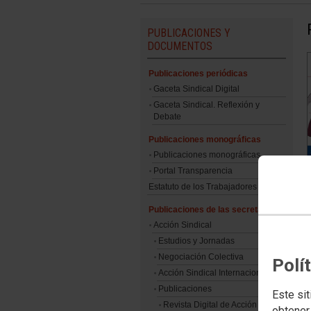
PUBLICACIONES Y
DOCUMENTOS
Publicaciones periódicas
Gaceta Sindical Digital
Gaceta Sindical. Reflexión y
Debate
Publicaciones monográficas
Publicaciones monográficas
Portal Transparencia
Estatuto de los Trabajadores
Publicaciones de las secretarías
Acción Sindical
Estudios y Jornadas
Negociación Colectiva
Polí
Acción Sindical Internacional
Publicaciones
Este sit
Revista Digital de Acción
obtener