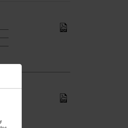
 y
edes