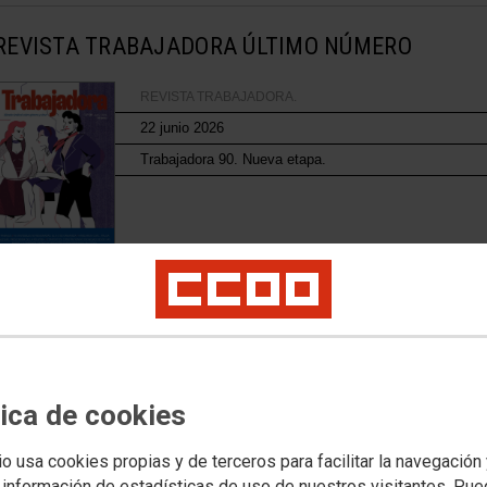
REVISTA TRABAJADORA
ÚLTIMO NÚMERO
REVISTA TRABAJADORA.
22 junio 2026
Trabajadora 90. Nueva etapa.
REVISTA TRABAJADORA
RESTO DE NÚMEROS
REVISTA TRABAJADORA
06 marzo 2026
tica de cookies
Trabajadora 89
io usa cookies propias y de terceros para facilitar la navegación
 información de estadísticas de uso de nuestros visitantes. Pu