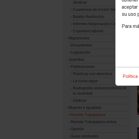
Sindical
aceptar 
Cuadernos de Acción Sindical
su uso 
Boletín RedAcción
Informes Negociación Colectiva
Para má
Coyuntura laboral
Migraciones
Documentos
Legislación
Juventud
Publicaciones
Prácticas con derechos
Política
La lucha sigue
Radiografía socioeconómica de
la Juventud
Dípticos
Mujeres e Igualdad
Revista Trabajadora
Revista Trabajadora online
Opinión
Guías sindicales